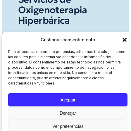
Oxigenoterapia
Hiperbárica
Medisub es una institución sanitaria
Gestionar consentimiento
especializada en
medicina hiperbárica y
subacuática
, con las siguientes
Para ofrecer las mejores experiencias, utilizamos tecnologías como
las cookies para almacenar y/o acceder a la información del
indicaciones para el uso de la
dispositivo. El consentimiento de estas tecnologías nos permitirá
Oxigenoterapia Hiperbárica:
procesar datos como el comportamiento de navegación o las
identificaciones únicas en este sitio. No consentir o retirar el
consentimiento, puede afectar negativamente a ciertas
características y funciones.
Aceptar
Denegar
Ver preferencias